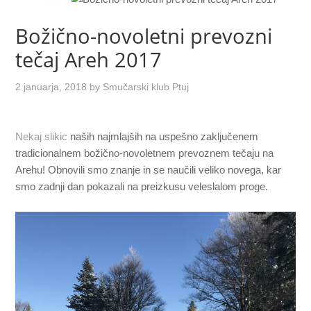
Božično-novoletni prevozni
tečaj Areh 2017
2 januarja, 2018
by
Smučarski klub Ptuj
Nekaj slikic
naših najmlajših na uspešno zaključenem
tradicionalnem božično-novoletnem prevoznem tečaju na
Arehu! Obnovili smo znanje in se naučili veliko novega, kar
smo zadnji dan pokazali na preizkusu veleslalom proge.