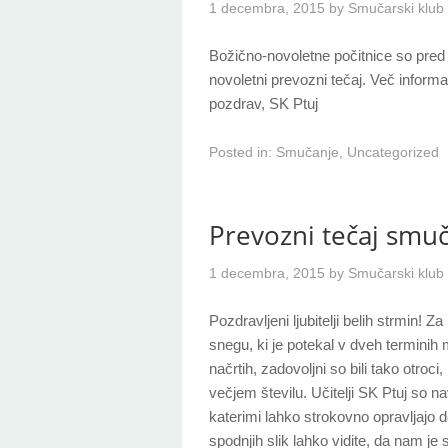
1 decembra, 2015
by
Smučarski klub 
Božično-novoletne počitnice so pred 
novoletni prevozni tečaj. Več informa
pozdrav, SK Ptuj
Posted in:
Smučanje
,
Uncategorized
Prevozni tečaj smu
1 decembra, 2015
by
Smučarski klub 
Pozdravljeni ljubitelji belih strmin! 
snegu, ki je potekal v dveh terminih 
načrtih, zadovoljni so bili tako otroci
večjem številu. Učitelji SK Ptuj so n
katerimi lahko strokovno opravljajo 
spodnjih slik lahko vidite, da nam je 