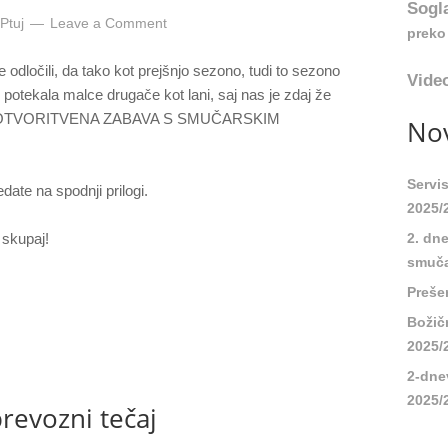
Sogl
Ptuj
Leave a Comment
preko 
odločili, da tako kot prejšnjo sezono, tudi to sezono
Video
 potekala malce drugače kot lani, saj nas je zdaj že
 kar OTVORITVENA ZABAVA S SMUČARSKIM
Nov
Servi
edate na spodnji prilogi.
2025/
 skupaj!
2. dn
smuča
Preše
Božič
2025/
2-dne
2025/
revozni tečaj