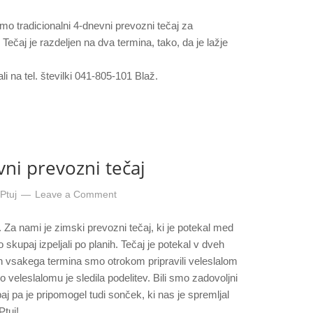
o tradicionalni 4-dnevni prevozni tečaj za
ečaj je razdeljen na dva termina, tako, da je lažje
li na tel. številki 041-805-101 Blaž.
vni prevozni tečaj
Ptuj
Leave a Comment
i. Za nami je zimski prevozni tečaj, ki je potekal med
skupaj izpeljali po planih. Tečaj je potekal v dveh
dan vsakega termina smo otrokom pripravili veleslalom
o veleslalomu je sledila podelitev. Bili smo zadovoljni
paj pa je pripomogel tudi sonček, ki nas je spremljal
tuj!