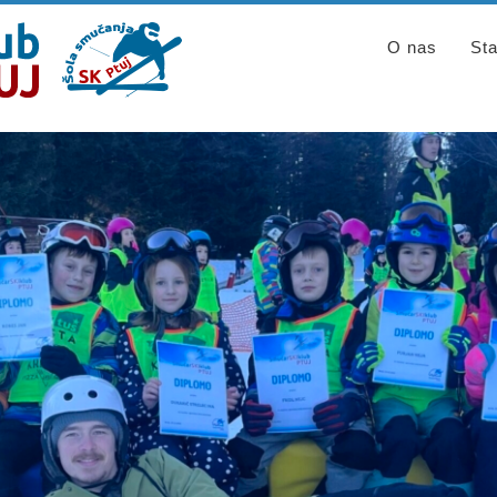
O nas
Sta