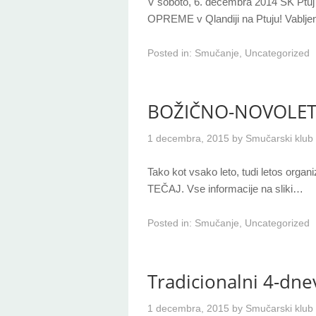
V soboto, 6. decembra 2014 SK 
OPREME v Qlandiji na Ptuju! Vabljeni
Posted in:
Smučanje
,
Uncategorized
BOŽIČNO-NOVOLETN
1 decembra, 2015
by
Smučarski klub 
Tako kot vsako leto, tudi letos 
TEČAJ. Vse informacije na sliki…
Posted in:
Smučanje
,
Uncategorized
Tradicionalni 4-dne
1 decembra, 2015
by
Smučarski klub 