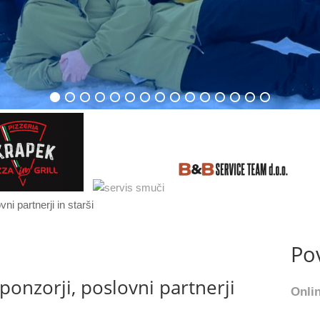
Po
sponzorji, poslovni partnerji
Onlin