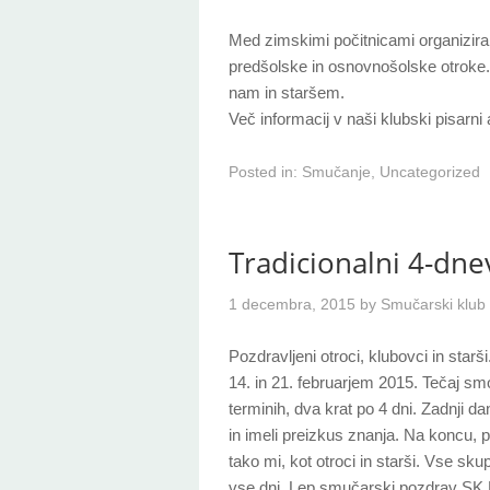
Med zimskimi počitnicami organiziram
predšolske in osnovnošolske otroke. T
nam in staršem.
Več informacij v naši klubski pisarni a
Posted in:
Smučanje
,
Uncategorized
Tradicionalni 4-dne
1 decembra, 2015
by
Smučarski klub 
Pozdravljeni otroci, klubovci in starš
14. in 21. februarjem 2015. Tečaj smo 
terminih, dva krat po 4 dni. Zadnji 
in imeli preizkus znanja. Na koncu, p
tako mi, kot otroci in starši. Vse sku
vse dni. Lep smučarski pozdrav SK P