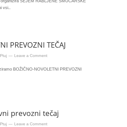
Ptuj organizira SEJEM RABLJENE SMUČARSKE
 vsi..
I PREVOZNI TEČAJ
Ptuj
Leave a Comment
organiziramo BOŽIČNO-NOVOLETNI PREVOZNI
vni prevozni tečaj
Ptuj
Leave a Comment