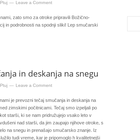
Ptuj
Leave a Comment
nami, zato smo za otroke pripravili Božično-
cij in podrobnosti na spodnji sliki! Lep smučarski
čanja in deskanja na snegu
Ptuj
Leave a Comment
Za nami je prevozni tečaj smučanja in deskanja na
med zimskimi počitnicami. Tečaj smo izpeljali po
, kot starši, ki se nam pridružujejo vsako leto v
avdušeni nad starši, da jim zaupajo njihove otroke, s
delo na snegu in prenašajo smučarsko znanje. Iz
služilo tudi vreme, kar je pripomoglo h kvalitetnejši