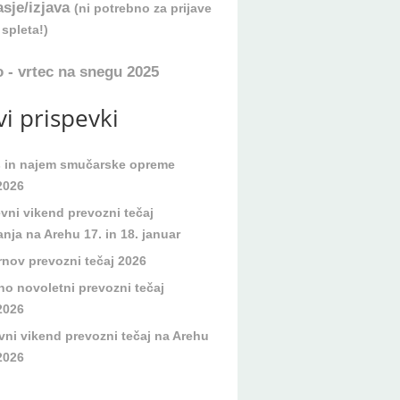
asje/izjava
(ni potrebno za prijave
spleta!)
 - vrtec na snegu 2025
i prispevki
s in najem smučarske opreme
2026
evni vikend prevozni tečaj
nja na Arehu 17. in 18. januar
rnov prevozni tečaj 2026
no novoletni prevozni tečaj
2026
vni vikend prevozni tečaj na Arehu
2026