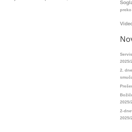
Sogl
preko 
Video
Nov
Servi
2025/
2. dn
smuča
Preše
Božič
2025/
2-dne
2025/