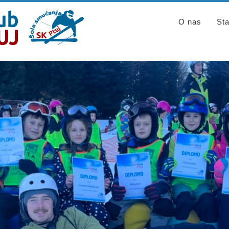
O nas
Sta