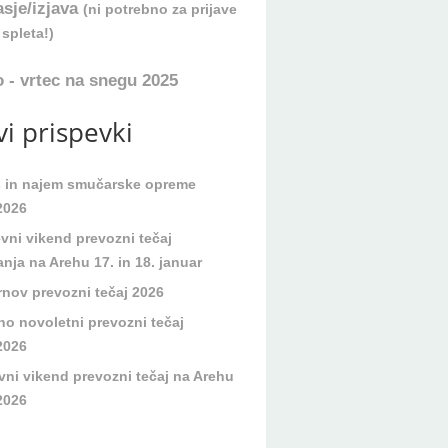
asje/izjava
(ni potrebno za prijave
spleta!)
 - vrtec na snegu 2025
i prispevki
s in najem smučarske opreme
2026
evni vikend prevozni tečaj
nja na Arehu 17. in 18. januar
rnov prevozni tečaj 2026
no novoletni prevozni tečaj
2026
vni vikend prevozni tečaj na Arehu
2026