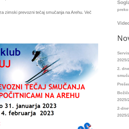
Sogl
preko 
za zimski prevozni tečaj smučanja na Arehu. Več
!
Video
Nov
Servi
2025/
2. dn
smuča
Preše
Božič
2025/
2-dne
2025/