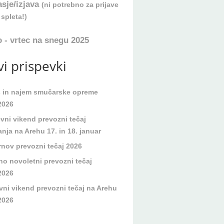
asje/izjava
(ni potrebno za prijave
spleta!)
 - vrtec na snegu 2025
i prispevki
s in najem smučarske opreme
2026
evni vikend prevozni tečaj
nja na Arehu 17. in 18. januar
rnov prevozni tečaj 2026
no novoletni prevozni tečaj
2026
vni vikend prevozni tečaj na Arehu
2026