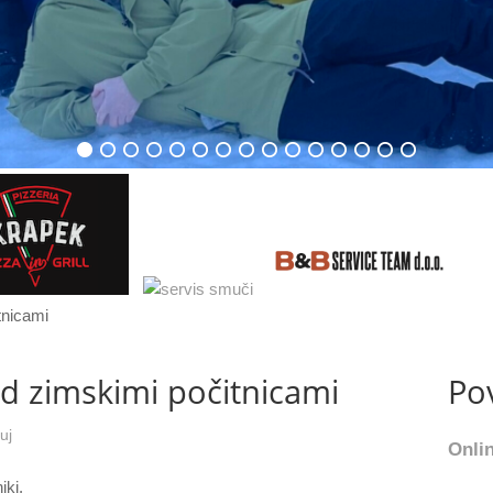
d zimskimi počitnicami
Po
uj
Onlin
iki,